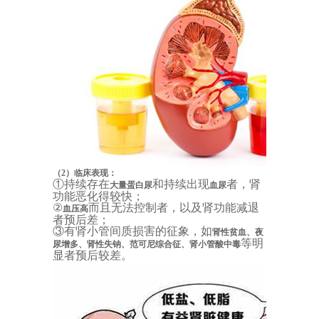
（2）临床表现：
①持续存在
和持续出现
者，肾
大量蛋白尿
血尿
功能恶化得较快；
②
而且无法控制者，以及肾功能减退
血压高
者预后差；
③有肾小管间质损害的征象，如
肾性贫血、夜
等明
尿增多、肾性失钠、范可尼综合征、肾小管酸中毒
显者预后较差。