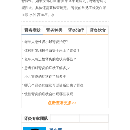
肾源性。如果没有心脏 肝脏 甲亢甲减病史，考虑肾病可
能性大。具体还需要检查确定。 肾炎的常见症状蛋白尿
血尿 水肿 高血压。水...
肾炎症状
肾炎种类
肾炎治疗
肾炎饮食
·
老年人急性肾小球肾炎治疗?
·
体检时发现尿蛋白等于患上了肾炎？
·
老年人急进性肾炎的症状有哪些？
·
患者们对肾炎的症状了解多少
·
小儿肾炎的症状你了解多少
·
哪几个肾炎的症状可以诊断出患了肾炎
·
慢性肾炎的症状会出现哪些表现
点击查看更多>>
肾炎专家团队