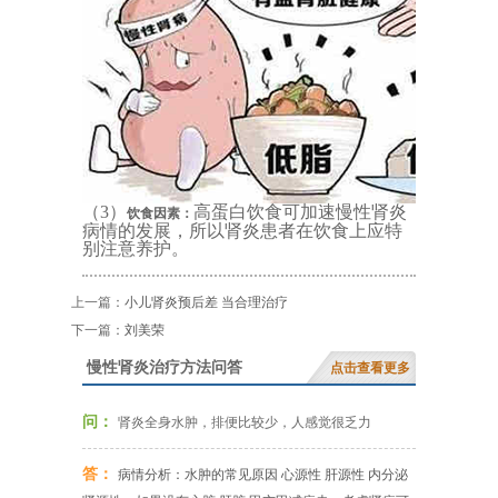
（3）
高蛋白饮食可加速慢性肾炎
饮食因素：
病情的发展，所以肾炎患者在饮食上应特
别注意养护。
上一篇：
小儿肾炎预后差 当合理治疗
下一篇：
刘美荣
慢性肾炎治疗方法问答
点击查看更多
问：
肾炎全身水肿，排便比较少，人感觉很乏力
答：
病情分析：水肿的常见原因 心源性 肝源性 内分泌