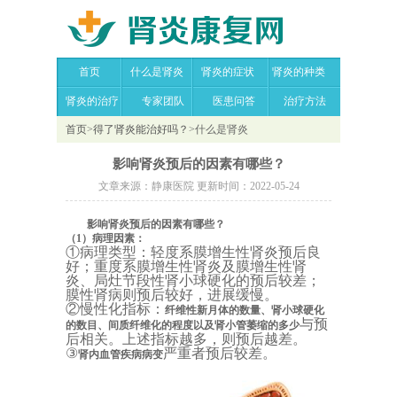
首页
什么是肾炎
肾炎的症状
肾炎的种类
肾炎的治疗
专家团队
医患问答
治疗方法
首页
>
得了肾炎能治好吗？
>
什么是肾炎
影响肾炎预后的因素有哪些？
文章来源：静康医院 更新时间：2022-05-24
影响肾炎预后的因素有哪些？
（1）病理因素：
①病理类型：轻度系膜增生性肾炎预后良
好；重度系膜增生性肾炎及膜增生性肾
炎、局灶节段性肾小球硬化的预后较差；
膜性肾病则预后较好，进展缓慢。
②慢性化指标：
纤维性新月体的数量、肾小球硬化
与预
的数目、间质纤维化的程度以及肾小管萎缩的多少
后相关。上述指标越多，则预后越差。
③
严重者预后较差。
肾内血管疾病病变