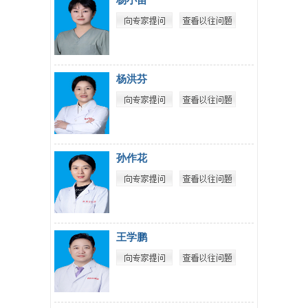
杨小苗
杨洪芬
孙作花
王学鹏