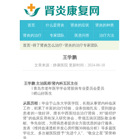
首页
什么是肾炎
肾炎的症状
肾炎的种类
肾炎的治疗
专家团队
医患问答
治疗方法
首页
>
得了肾炎怎么治疗
>
肾炎的治疗专家团队
王学鹏
文章来源：静康医院 更新时间：2024-06-18
王学鹏 主治医师/
肾内科
五区主任
l 青岛市老年医学学会肾脏病专业委员会委员
l 崂山好医生
从医历程：
毕业于山东大学医学院，长期从事肾内科临床
工作，积累了丰富的治疗经验，业务技能扎实，受到接诊
患者
的一致好评。擅长中西医结合治疗肾病，对
“循经护
肾”的临床应用有深入研究体会，带领五病区团队敬业奉
献、争先创优，为肾病患者提供全方面优质的诊疗服务。
发表《维持血液透析并发心房纤颤36例临分析》等多篇医
学论文。多次被医院授予“先进个人”、“敬业之星”荣誉
称
号。