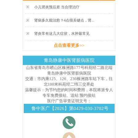
※
小儿肾炎预后差 当合理治疗
※
肾病多久能治愈？4点很关键点，肾...
※
肾炎常有这几大症状，水肿最常见
点击查看更多>>
青岛静康中医肾脏病医院
山东省青岛市崂山区株洲路177号科苑经二路北端
青岛静康中医肾脏病医院
交通：市内乘125、126、230株洲路车站下车，往
北100米科苑经二纬三交界处
温馨提示：为节约您的时间和费用，本院将派专人
专车免费接站、送站 预约接站
医疗广告审查证明文号：
鲁中医广【2026】第0429-030-3702号