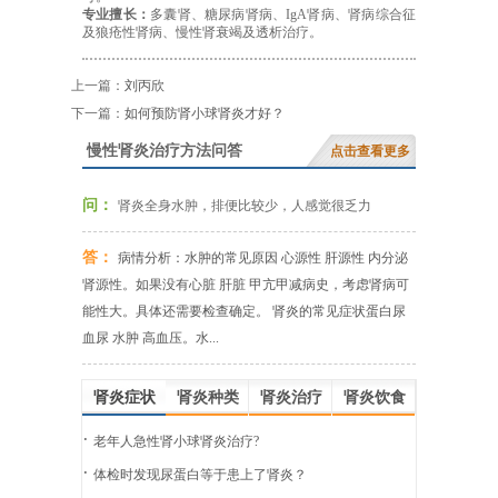
专业擅长：
多囊肾、糖尿病肾病、
IgA肾病、肾病综合征
及狼疮性肾病、慢性肾衰竭及透析治疗。
上一篇：
刘丙欣
下一篇：
如何预防肾小球肾炎才好？
慢性肾炎治疗方法问答
点击查看更多
问：
肾炎全身水肿，排便比较少，人感觉很乏力
答：
病情分析：水肿的常见原因 心源性 肝源性 内分泌
肾源性。如果没有心脏 肝脏 甲亢甲减病史，考虑肾病可
能性大。具体还需要检查确定。 肾炎的常见症状蛋白尿
血尿 水肿 高血压。水...
肾炎症状
肾炎种类
肾炎治疗
肾炎饮食
·
老年人急性肾小球肾炎治疗?
·
体检时发现尿蛋白等于患上了肾炎？